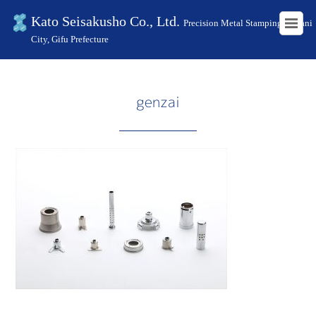
Kato Seisakusho Co., Ltd.
Precision Metal Stamping in Kani
City, Gifu Prefecture
HOME
沿革
genzai
genzai