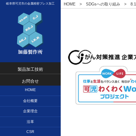
岐阜県可児市の金属精密プレス加工
HOME
SDGsへの取り組み
8.
製品加工技術
お問合せ
HOME
会社概要
企業理念
沿革
CSR