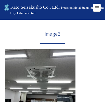
Kato Seisakusho Co., Ltd.
Precision Metal Stamping in Kani
City, Gifu Prefecture
HOME
SDGsへの取り組み
image3
image3