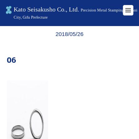
Kato Seisakusho Co., Ltd.
Precision Metal Stamping in Kani
City, Gifu Prefecture
HOME
06
2018/05/26
06