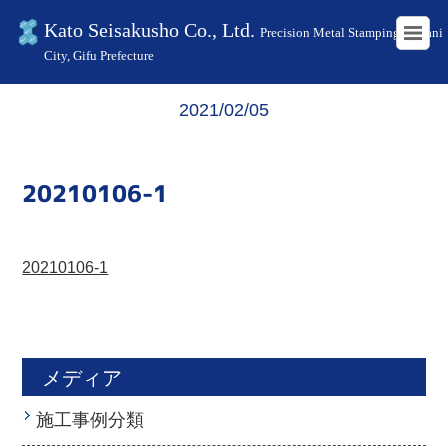
Kato Seisakusho Co., Ltd.
Precision Metal Stamping in Kani
City, Gifu Prefecture
HOME
20210106-1
2021/02/05
20210106-1
20210106-1
メディア
施工事例分類