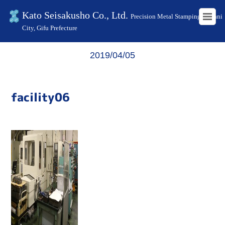
Kato Seisakusho Co., Ltd.
Precision Metal Stamping in Kani
City, Gifu Prefecture
HOME
facility06
2019/04/05
facility06