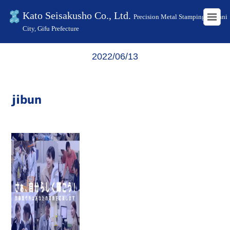
Kato Seisakusho Co., Ltd.
Precision Metal Stamping in Kani
City, Gifu Prefecture
HOME
jibun
2022/06/13
jibun