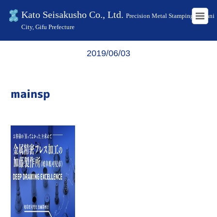
Kato Seisakusho Co., Ltd.
Precision Metal Stamping in Kani
City, Gifu Prefecture
HOME
mainsp
2019/06/03
mainsp